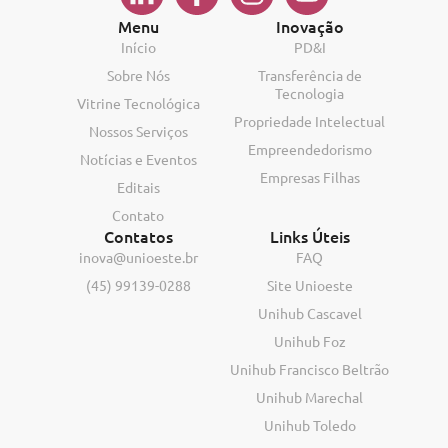
Menu
Inovação
Início
PD&I
Sobre Nós
Transferência de
Tecnologia
Vitrine Tecnológica
Propriedade Intelectual
Nossos Serviços
Empreendedorismo
Notícias e Eventos
Empresas Filhas
Editais
Contato
Contatos
Links Úteis
inova@unioeste.br
FAQ
(45) 99139-0288
Site Unioeste
Unihub Cascavel
Unihub Foz
Unihub Francisco Beltrão
Unihub Marechal
Unihub Toledo