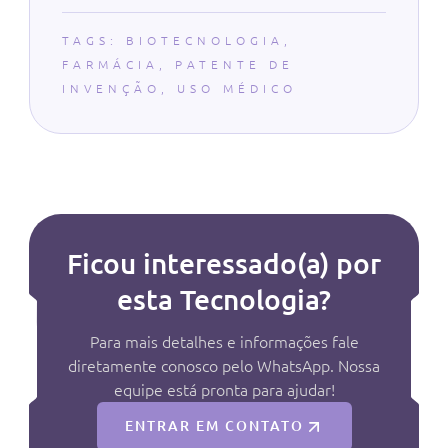
TAGS:
BIOTECNOLOGIA
,
FARMÁCIA
,
PATENTE DE
INVENÇÃO
,
USO MÉDICO
Ficou interessado(a) por
esta Tecnologia?
Para mais detalhes e informações fale
diretamente conosco pelo WhatsApp. Nossa
equipe está pronta para ajudar!
ENTRAR EM CONTATO