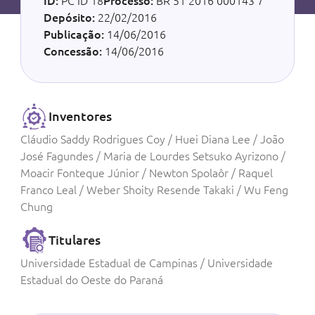
ID:
PC ID 18
Processo:
BR 51 2016 000143 7
Depósito:
22/02/2016
Publicação:
14/06/2016
Concessão:
14/06/2016
Inventores
Cláudio Saddy Rodrigues Coy / Huei Diana Lee / João
José Fagundes / Maria de Lourdes Setsuko Ayrizono /
Moacir Fonteque Júnior / Newton Spolaôr / Raquel
Franco Leal / Weber Shoity Resende Takaki / Wu Feng
Chung
Titulares
Universidade Estadual de Campinas / Universidade
Estadual do Oeste do Paraná