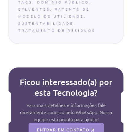
TAGS:
DOMÍNIO PÚBLICO
,
EFLUENTES
,
PATENTE DE
MODELO DE UTILIDADE
,
SUSTENTABILIDADE
,
TRATAMENTO DE RESÍDUOS
Ficou interessado(a) por
esta Tecnologia?
Para mais detalhes e informações fale
diretamente conosco pelo WhatsApp. Nossa
equipe está pronta para ajudar!
ENTRAR EM CONTATO