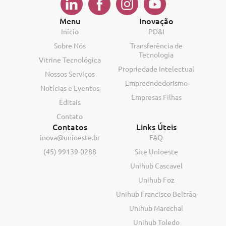
Menu
Inovação
Início
PD&I
Sobre Nós
Transferência de
Tecnologia
Vitrine Tecnológica
Propriedade Intelectual
Nossos Serviços
Empreendedorismo
Notícias e Eventos
Empresas Filhas
Editais
Contato
Contatos
Links Úteis
inova@unioeste.br
FAQ
(45) 99139-0288
Site Unioeste
Unihub Cascavel
Unihub Foz
Unihub Francisco Beltrão
Unihub Marechal
Unihub Toledo