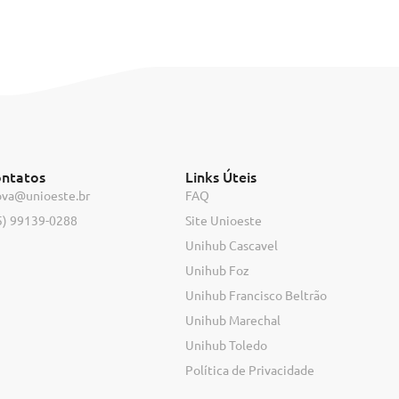
ntatos
Links Úteis
ova@unioeste.br
FAQ
5) 99139-0288
Site Unioeste
Unihub Cascavel
Unihub Foz
Unihub Francisco Beltrão
Unihub Marechal
Unihub Toledo
Política de Privacidade