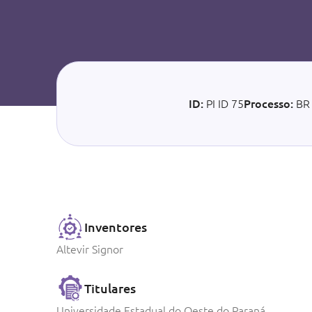
ID:
PI ID 75
Processo:
BR
Inventores
Altevir Signor
Titulares
Universidade Estadual do Oeste do Paraná