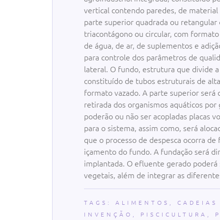
vertical contendo paredes, de material
parte superior quadrada ou retangular
triacontágono ou circular, com format
de água, de ar, de suplementos e adiç
para controle dos parâmetros de qualid
lateral. O fundo, estrutura que divide a
constituído de tubos estruturais de alt
formato vazado. A parte superior será c
retirada dos organismos aquáticos por 
poderão ou não ser acopladas placas vo
para o sistema, assim como, será aloca
que o processo de despesca ocorra de
içamento do fundo. A fundação será di
implantada. O efluente gerado poderá 
vegetais, além de integrar as diferent
TAGS:
ALIMENTOS
,
CADEIAS
INVENÇÃO
,
PISCICULTURA
,