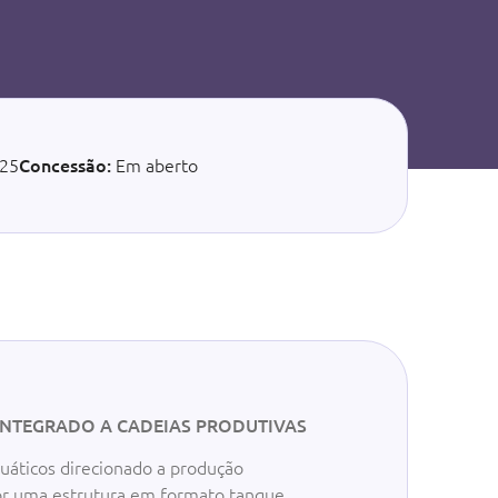
25
Concessão:
Em aberto
INTEGRADO A CADEIAS PRODUTIVAS
uáticos direcionado a produção
 por uma estrutura em formato tanque