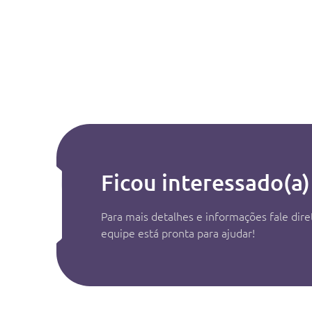
Ficou interessado(a)
Para mais detalhes e informações fale di
equipe está pronta para ajudar!