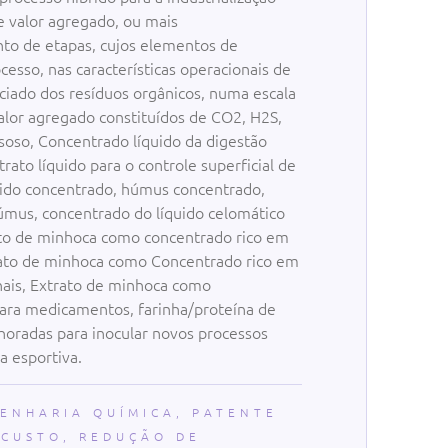
e valor agregado, ou mais
nto de etapas, cujos elementos de
esso, nas características operacionais de
ciado dos resíduos orgânicos, numa escala
alor agregado constituídos de CO2, H2S,
asoso, Concentrado líquido da digestão
rato líquido para o controle superficial de
quido concentrado, húmus concentrado,
úmus, concentrado do líquido celomático
ato de minhoca como concentrado rico em
trato de minhoca como Concentrado rico em
onais, Extrato de minhoca como
para medicamentos, farinha/proteína de
oradas para inocular novos processos
a esportiva.
ENHARIA QUÍMICA
,
PATENTE
 CUSTO
,
REDUÇÃO DE