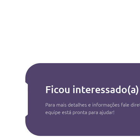
Ficou interessado(a)
Para mais detalhes e informações fale di
equipe está pronta para ajudar!