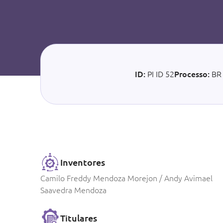
ID:
PI ID 52
Processo:
BR
Inventores
Camilo Freddy Mendoza Morejon / Andy Avimael
Saavedra Mendoza
Titulares