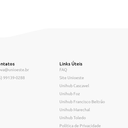
ntatos
Links Úteis
ova@unioeste.br
FAQ
5) 99139-0288
Site Unioeste
Unihub Cascavel
Unihub Foz
Unihub Francisco Beltrão
Unihub Marechal
Unihub Toledo
Política de Privacidade