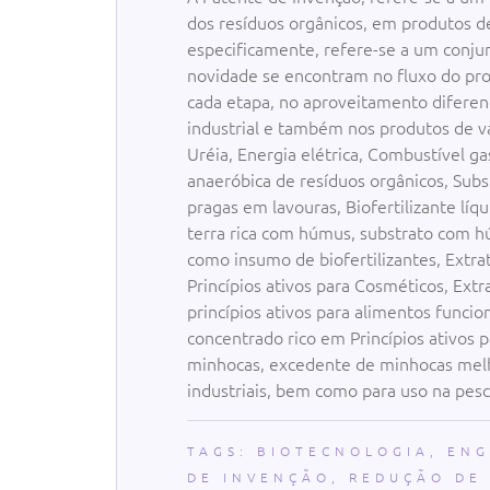
dos resíduos orgânicos, em produtos d
especificamente, refere-se a um conju
novidade se encontram no fluxo do proc
cada etapa, no aproveitamento diferen
industrial e também nos produtos de v
Uréia, Energia elétrica, Combustível g
anaeróbica de resíduos orgânicos, Subst
pragas em lavouras, Biofertilizante lí
terra rica com húmus, substrato com h
como insumo de biofertilizantes, Extr
Princípios ativos para Cosméticos, Ex
princípios ativos para alimentos funci
concentrado rico em Princípios ativos 
minhocas, excedente de minhocas melh
industriais, bem como para uso na pesc
TAGS:
BIOTECNOLOGIA
,
ENG
DE INVENÇÃO
,
REDUÇÃO DE