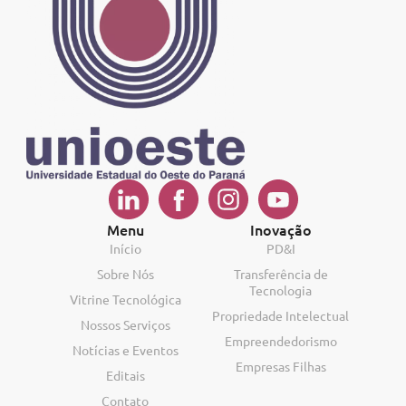
Menu
Inovação
Início
PD&I
Sobre Nós
Transferência de
Tecnologia
Vitrine Tecnológica
Propriedade Intelectual
Nossos Serviços
Empreendedorismo
Notícias e Eventos
Empresas Filhas
Editais
Contato