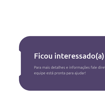
Ficou interessado(a)
Para mais detalhes e informações fale di
equipe está pronta para ajudar!