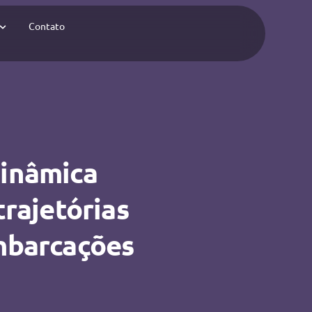
Contato
dinâmica
rajetórias
embarcações