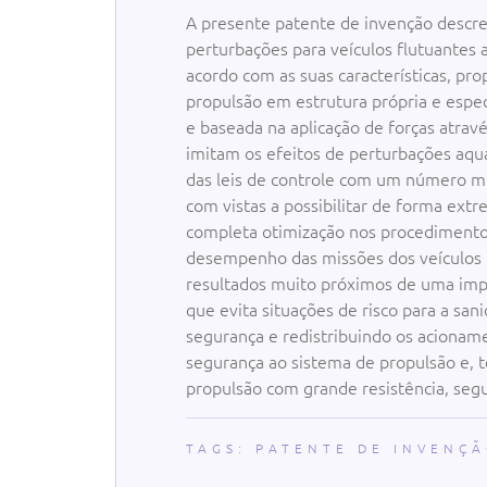
A presente patente de invenção descr
perturbações para veículos flutuantes ap
acordo com as suas características, pr
propulsão em estrutura própria e espec
e baseada na aplicação de forças atra
imitam os efeitos de perturbações aqu
das leis de controle com um número mí
com vistas a possibilitar de forma ext
completa otimização nos procedimento
desempenho das missões dos veículos 
resultados muito próximos de uma im
que evita situações de risco para a sa
segurança e redistribuindo os acionam
segurança ao sistema de propulsão e, 
propulsão com grande resistência, segu
TAGS:
PATENTE DE INVENÇ