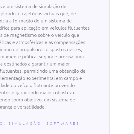
eve um sistema de simulação de
licado a trajetórias virtuais que, de
opicia a formação de um sistema de
ífica para aplicação em veículos flutuantes
vés de magnetismo sobre o veículo que
áticas e atmosféricas e as compensações
nimo de propulsores dispostos nestes,
remamente prática, segura e precisa uma
s destinados a garantir um maior
flutuantes, permitindo uma obtenção de
plementação experimental em campo e
nidade do veículo flutuante provendo
entos e garantindo maior robustez e
tendo como objetivo, um sistema de
rança e versatilidade.
ÃO
,
SIMULAÇÃO
,
SOFTWARES