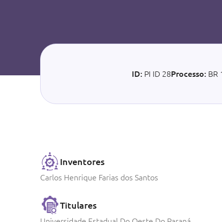
ID:
PI ID 28
Processo:
BR 
Inventores
Carlos Henrique Farias dos Santos
Titulares
Universidade Estadual Do Oeste Do Paraná