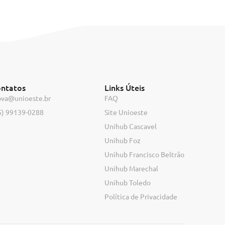
ntatos
Links Úteis
ova@unioeste.br
FAQ
5) 99139-0288
Site Unioeste
Unihub Cascavel
Unihub Foz
Unihub Francisco Beltrão
Unihub Marechal
Unihub Toledo
Política de Privacidade