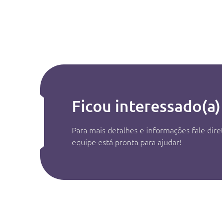
Ficou interessado(a)
Para mais detalhes e informações fale di
equipe está pronta para ajudar!