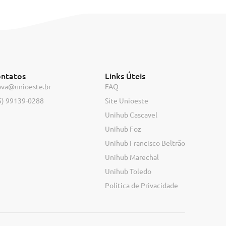
ntatos
Links Úteis
ova@unioeste.br
FAQ
5) 99139-0288
Site Unioeste
Unihub Cascavel
Unihub Foz
Unihub Francisco Beltrão
Unihub Marechal
Unihub Toledo
Política de Privacidade