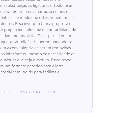
m substituição as ligaduras ortodônticas
pecificamente para amarração de fios e
dônticos de modo que estes fiquem presos
dentes. Essa invenção tem a proposta de
uete proporcionando uma maior facilidade de
onariam menos atrito. Essas peças teriam
raquetes autoligáveis, porém podendo ser
com a conveniência de serem removidas
 na interface ou mesmo da necessidade da
r qualquer que seja o motivo. Essas peças,
iam um formato parecido com a letra H
erial semi-rígido para facilitar a
NTE DE INVENÇÃO
,
USO