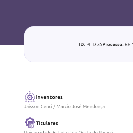
ID:
PI ID 35
Processo:
BR 
Inventores
Jaisson Cenci / Marcio José Mendonça
Titulares
Universidade Estadual do Oeste do Paraná