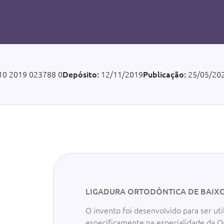
10 2019 023788 0
Depósito:
12/11/2019
Publicação:
25/05/20
LIGADURA ORTODÔNTICA DE BAIXO
O invento foi desenvolvido para ser ut
especificamente na especialidade da Or