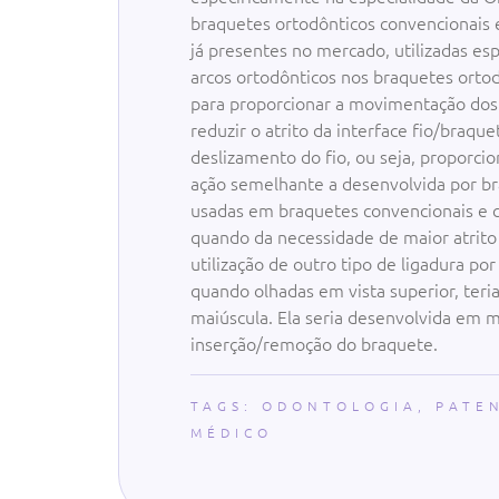
braquetes ortodônticos convencionais e
já presentes no mercado, utilizadas es
arcos ortodônticos nos braquetes orto
para proporcionar a movimentação dos 
reduzir o atrito da interface fio/braq
deslizamento do fio, ou seja, proporci
ação semelhante a desenvolvida por b
usadas em braquetes convencionais e 
quando da necessidade de maior atrito
utilização de outro tipo de ligadura po
quando olhadas em vista superior, ter
maiúscula. Ela seria desenvolvida em mat
inserção/remoção do braquete.
TAGS:
ODONTOLOGIA
,
PATE
MÉDICO