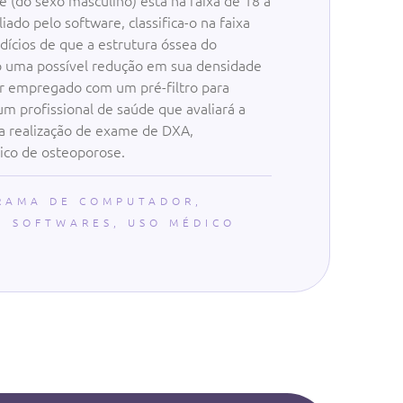
(do sexo masculino) está na faixa de 18 a
ado pelo software, classifica-o na faixa
ndícios de que a estrutura óssea do
o uma possível redução em sua densidade
r empregado com um pré-filtro para
 profissional de saúde que avaliará a
r a realização de exame de DXA,
ico de osteoporose.
RAMA DE COMPUTADOR
,
,
SOFTWARES
,
USO MÉDICO