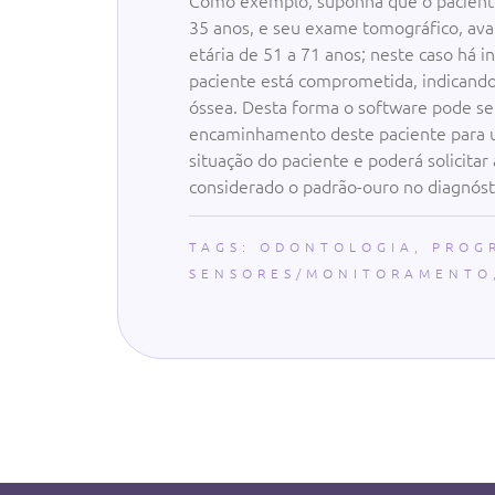
Como exemplo, suponha que o paciente 
35 anos, e seu exame tomográfico, avali
etária de 51 a 71 anos; neste caso há i
paciente está comprometida, indicand
óssea. Desta forma o software pode se
encaminhamento deste paciente para um
situação do paciente e poderá solicita
considerado o padrão-ouro no diagnóst
TAGS:
ODONTOLOGIA
,
PROG
SENSORES/MONITORAMENTO