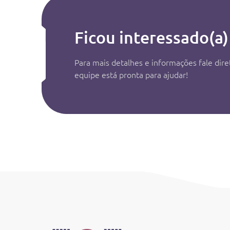
Ficou interessado(a)
Para mais detalhes e informações fale di
equipe está pronta para ajudar!