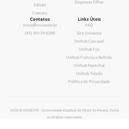
Empresas Filhas
Editais
Contato
Contatos
Links Úteis
inova@unioeste.br
FAQ
(45) 99139-0288
Site Unioeste
Unihub Cascavel
Unihub Foz
Unihub Francisco Beltrão
Unihub Marechal
Unihub Toledo
Política de Privacidade
2026 © UNIOESTE - Universidade Estadual do Oeste do Paraná. Todos
os direitos reservados.
Desenvolvido por: Pixel Web