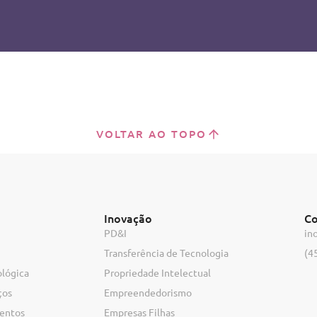
VOLTAR AO TOPO
Inovação
Co
PD&I
in
Transferência de Tecnologia
(4
ológica
Propriedade Intelectual
ços
Empreendedorismo
ventos
Empresas Filhas