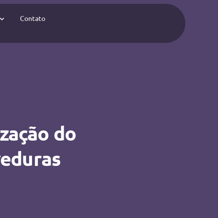
Contato
ização do
veduras