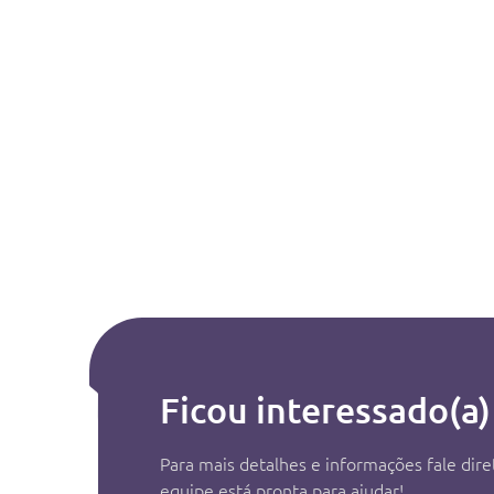
Ficou interessado(a)
Para mais detalhes e informações fale di
equipe está pronta para ajudar!