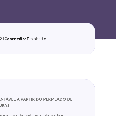
21
Concessão:
Em aberto
ENTÁVEL A PARTIR DO PERMEADO DE
DURAS
se a uma Biorrefinaria Integrada e