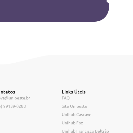
ntatos
Links Úteis
ova@unioeste.br
FAQ
5) 99139-0288
Site Unioeste
Unihub Cascavel
Unihub Foz
Unihub Francisco Beltrão