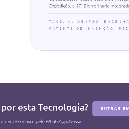
Expedição, e 17) Biorrefinaria Integrad
TAGS:
ALIMENTOS
,
ENGENHA
PATENTE DE INVENÇÃO
,
RE
 por esta Tecnologia?
ENTRAR E
retamente conosco pelo WhatsApp. Nossa