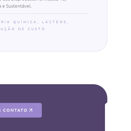
a e Sustentável.
RIA QUÍMICA
,
LÁCTEOS
,
DUÇÃO DE CUSTO
M CONTATO