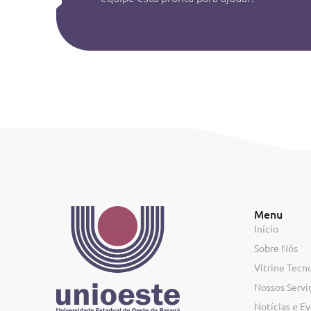
Menu
Início
Sobre Nós
Vitrine Tecn
Nossos Servi
Notícias e E