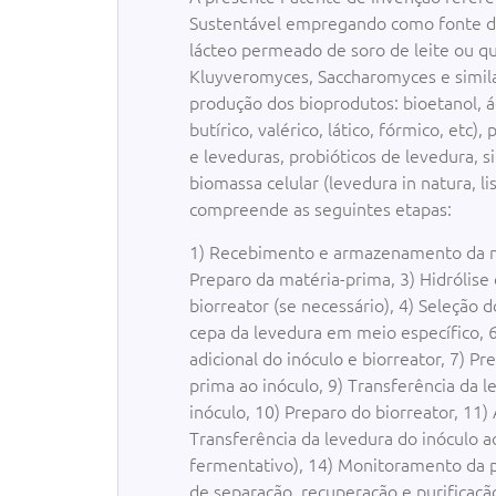
Sustentável empregando como fonte d
lácteo permeado de soro de leite ou q
Kluyveromyces, Saccharomyces e simila
produção dos bioprodutos: bioetanol, ác
butírico, valérico, lático, fórmico, etc)
e leveduras, probióticos de levedura, s
biomassa celular (levedura in natura, lis
compreende as seguintes etapas:
1) Recebimento e armazenamento da ma
Preparo da matéria-prima, 3) Hidrólise
biorreator (se necessário), 4) Seleção 
cepa da levedura em meio específico, 
adicional do inóculo e biorreator, 7) Pr
prima ao inóculo, 9) Transferência da 
inóculo, 10) Preparo do biorreator, 11)
Transferência da levedura do inóculo ao
fermentativo), 14) Monitoramento da p
de separação, recuperação e purificaç