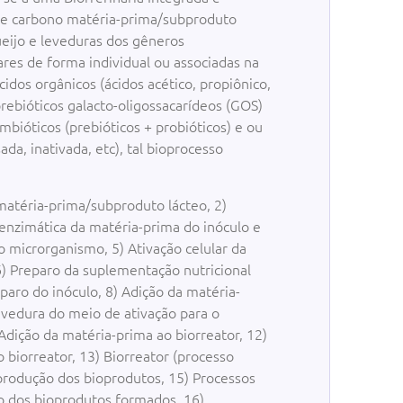
e carbono matéria-prima/subproduto
ueijo e leveduras dos gêneros
res de forma individual ou associadas na
idos orgânicos (ácidos acético, propiônico,
, prebióticos galacto-oligossacarídeos (GOS)
imbióticos (prebióticos + probióticos) e ou
ada, inativada, etc), tal bioprocesso
téria-prima/subproduto lácteo, 2)
 enzimática da matéria-prima do inóculo e
do microrganismo, 5) Ativação celular da
6) Preparo da suplementação nutricional
eparo do inóculo, 8) Adição da matéria-
levedura do meio de ativação para o
 Adição da matéria-prima ao biorreator, 12)
 biorreator, 13) Biorreator (processo
rodução dos bioprodutos, 15) Processos
ão dos bioprodutos formados, 16)