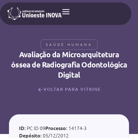
SAÚDE HUMANA
Avaliação da Microarquitetura
óssea de Radiografia Odontológica
Digital
VOLTAR PARA VITRINE
ID:
PC ID 09
Processo:
14174-3
Depósito:
05/12/2012