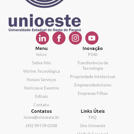
Menu
Inovação
Início
PD&I
Sobre Nós
Transferência de
Tecnologia
Vitrine Tecnológica
Propriedade Intelectual
Nossos Serviços
Empreendedorismo
Notícias e Eventos
Empresas Filhas
Editais
Contato
Contatos
Links Úteis
inova@unioeste.br
FAQ
(45) 99139-0288
Site Unioeste