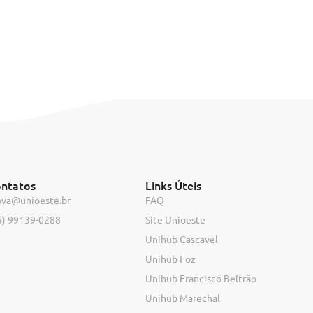
ntatos
Links Úteis
ova@unioeste.br
FAQ
5) 99139-0288
Site Unioeste
Unihub Cascavel
Unihub Foz
Unihub Francisco Beltrão
Unihub Marechal