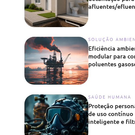
afluentes/eflue
diversas fontes
SOLUÇÃO AMBIE
Eficiência ambie
modular para co
poluentes gasos
SAÚDE HUMANA
Proteção persona
de uso contínuo
inteligente e fil