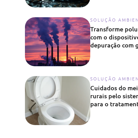
SOLUÇÃO AMBIE
Transforme polu
com o dispositi
depuração com g
combustível int
SOLUÇÃO AMBIE
Cuidados do mei
rurais pelo sist
para o tratamen
sanitários