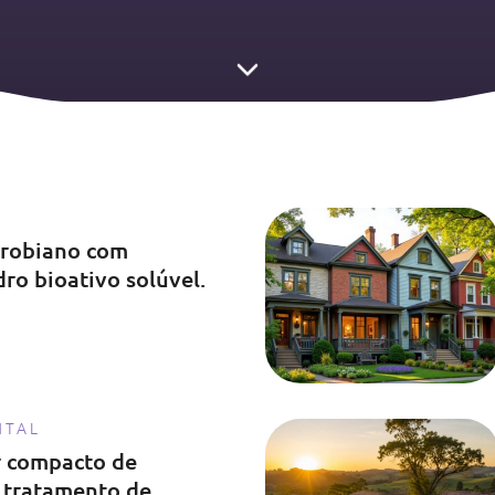
crobiano com
dro bioativo solúvel.
NTAL
 compacto de
 tratamento de