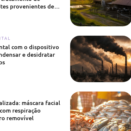
ntes provenientes de
NTAL
ntal com o dispositivo
ndensar e desidratar
os
lizada: máscara facial
 com respiração
tro removível