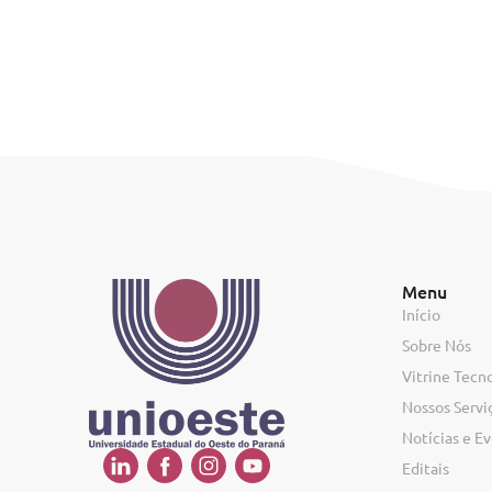
Menu
Início
Sobre Nós
Vitrine Tecn
Nossos Servi
Notícias e E
Editais