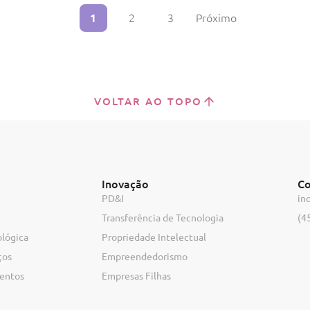
1
2
3
Próximo
VOLTAR AO TOPO
Inovação
Co
PD&I
in
Transferência de Tecnologia
(4
ológica
Propriedade Intelectual
ços
Empreendedorismo
ventos
Empresas Filhas