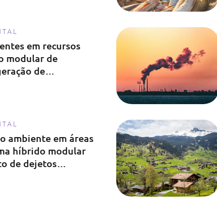
NTAL
entes em recursos
vo modular de
eração de
egrada
NTAL
o ambiente em áreas
ema híbrido modular
to de dejetos