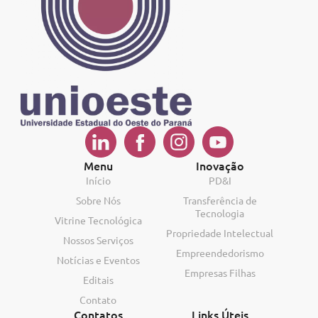
Menu
Inovação
Início
PD&I
Sobre Nós
Transferência de
Tecnologia
Vitrine Tecnológica
Propriedade Intelectual
Nossos Serviços
Empreendedorismo
Notícias e Eventos
Empresas Filhas
Editais
Contato
Contatos
Links Úteis