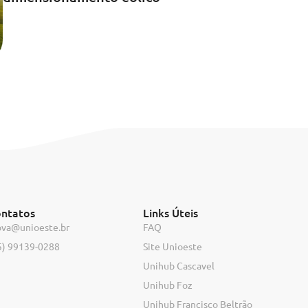
ntatos
Links Úteis
ova@unioeste.br
FAQ
5) 99139-0288
Site Unioeste
Unihub Cascavel
Unihub Foz
Unihub Francisco Beltrão