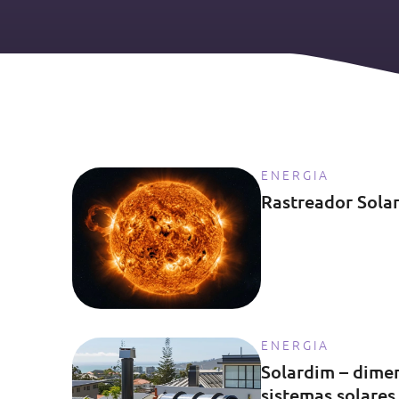
ENERGIA
Rastreador Sola
ENERGIA
Solardim – dime
sistemas solare