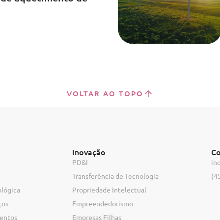
VOLTAR AO TOPO
Inovação
Co
PD&I
in
Transferência de Tecnologia
(4
ológica
Propriedade Intelectual
ços
Empreendedorismo
ventos
Empresas Filhas