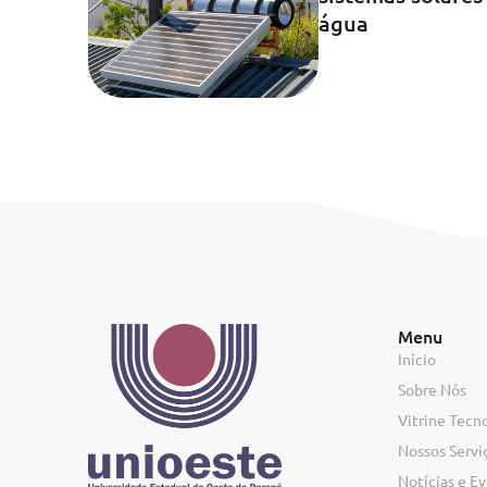
água
Menu
Início
Sobre Nós
Vitrine Tecn
Nossos Servi
Notícias e E