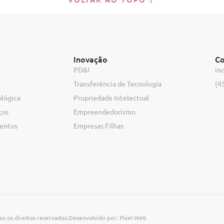
Inovação
Co
PD&I
in
Transferência de Tecnologia
(4
ológica
Propriedade Intelectual
ços
Empreendedorismo
ventos
Empresas Filhas
s os direitos reservados.
Desenvolvido por: Pixel Web