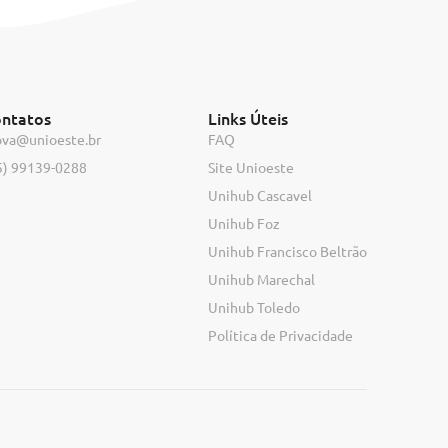
ntatos
Links Úteis
ova@unioeste.br
FAQ
5) 99139-0288
Site Unioeste
Unihub Cascavel
Unihub Foz
Unihub Francisco Beltrão
Unihub Marechal
Unihub Toledo
Política de Privacidade