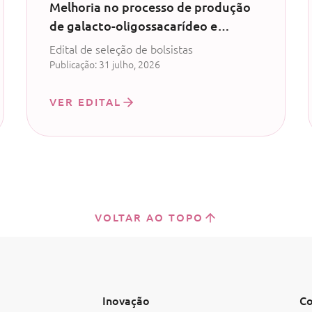
Melhoria no processo de produção
de galacto-oligossacarídeo e
produção de probiótico com
Edital de seleção de bolsistas
permeado de soro de leite - CV
Publicação: 31 julho, 2026
52/2024
VER EDITAL
VOLTAR AO TOPO
Inovação
Co