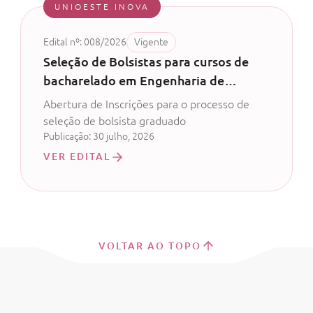
UNIOESTE INOVA
Edital nº: 008/2026
Vigente
Seleção de Bolsistas para cursos de
bacharelado em Engenharia de
Software, Análise e Desenvolvimento
Abertura de Inscrições para o processo de
de Sistemas ou Ciência da
seleção de bolsista graduado
Computação
Publicação: 30 julho, 2026
VER EDITAL
VOLTAR AO TOPO