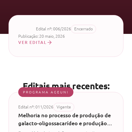
Edital nº: 006/2026
Encerrado
Publicação: 20 maio, 2026
VER EDITAL
Editais mais recentes:
PROGRAMA AGEUNI
Edital nº: 011/2026
Vigente
Melhoria no processo de produção de
galacto-oligossacarídeo e produção
de probiótico com permeado de soro