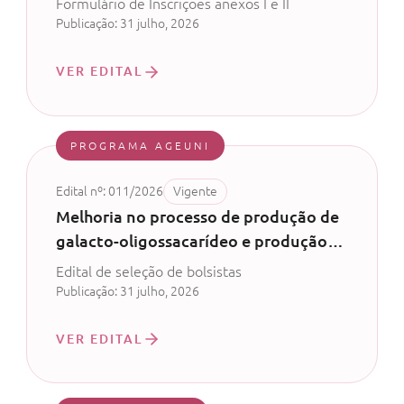
Formulário de Inscrições anexos I e II
de leite - CV 52/2024
Publicação: 31 julho, 2026
VER EDITAL
PROGRAMA AGEUNI
Edital nº: 011/2026
Vigente
Melhoria no processo de produção de
galacto-oligossacarídeo e produção
de probiótico com permeado de soro
Edital de seleção de bolsistas
de leite - CV 52/2024
Publicação: 31 julho, 2026
VER EDITAL