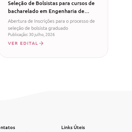
Seleção de Bolsistas para cursos de
bacharelado em Engenharia de
Software, Análise e
Abertura de Inscrições para o processo de
Desenvolvimento de Sistemas ou
seleção de bolsista graduado
Ciência da Computação
Publicação: 30 julho, 2026
VER EDITAL
ntatos
Links Úteis