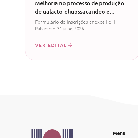
Melhoria no processo de produção
de galacto-oligossacarídeo e
produção de probiótico com
Formulário de Inscrições anexos I e II
permeado de soro de leite - CV
Publicação: 31 julho, 2026
52/2024
VER EDITAL
Menu