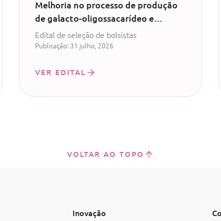
Melhoria no processo de produção
de galacto-oligossacarídeo e
produção de probiótico com
Edital de seleção de bolsistas
permeado de soro de leite - CV
Publicação: 31 julho, 2026
52/2024
VER EDITAL
VOLTAR AO TOPO
Inovação
Co