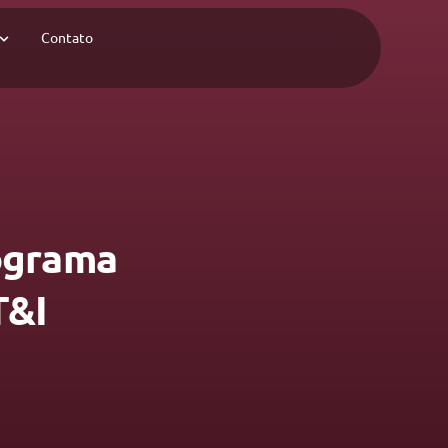
Contato
rograma
T&I