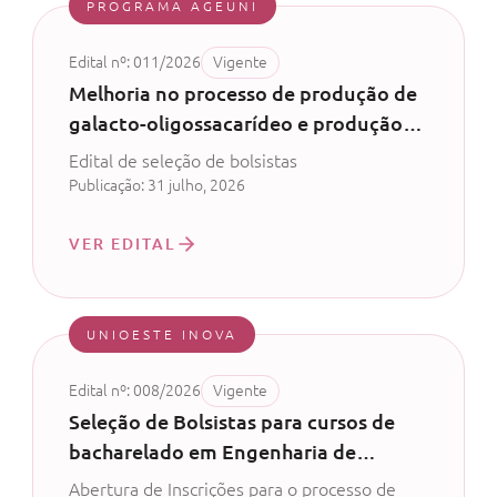
PROGRAMA AGEUNI
Edital nº: 011/2026
Vigente
Melhoria no processo de produção de
galacto-oligossacarídeo e produção
de probiótico com permeado de soro
Edital de seleção de bolsistas
de leite - CV 52/2024
Publicação: 31 julho, 2026
VER EDITAL
UNIOESTE INOVA
Edital nº: 008/2026
Vigente
Seleção de Bolsistas para cursos de
bacharelado em Engenharia de
Software, Análise e Desenvolvimento
Abertura de Inscrições para o processo de