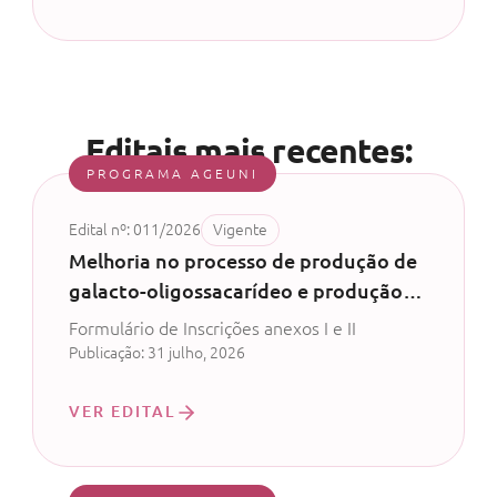
Editais mais recentes:
PROGRAMA AGEUNI
Edital nº: 011/2026
Vigente
Melhoria no processo de produção de
galacto-oligossacarídeo e produção
de probiótico com permeado de soro
Formulário de Inscrições anexos I e II
de leite - CV 52/2024
Publicação: 31 julho, 2026
VER EDITAL