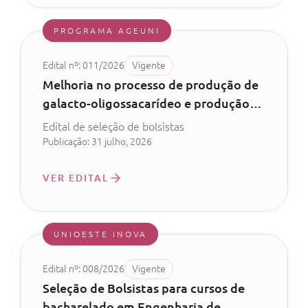
PROGRAMA AGEUNI
Edital nº: 011/2026
Vigente
Melhoria no processo de produção de
galacto-oligossacarídeo e produção
de probiótico com permeado de soro
Edital de seleção de bolsistas
de leite - CV 52/2024
Publicação: 31 julho, 2026
VER EDITAL
UNIOESTE INOVA
Edital nº: 008/2026
Vigente
Seleção de Bolsistas para cursos de
bacharelado em Engenharia de