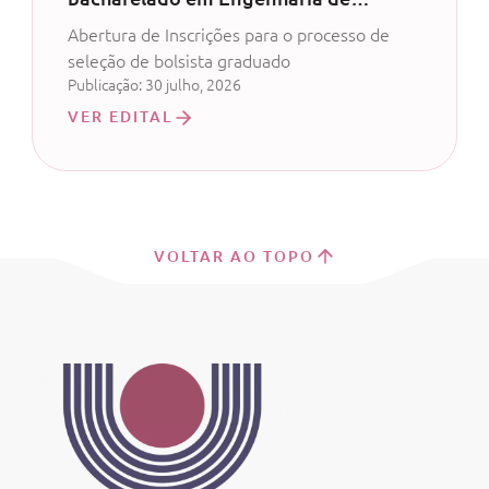
Software, Análise e Desenvolvimento
Abertura de Inscrições para o processo de
de Sistemas ou Ciência da
seleção de bolsista graduado
Computação
Publicação: 30 julho, 2026
VER EDITAL
VOLTAR AO TOPO