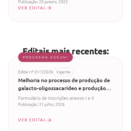
Publicação: 20 janeiro, 2025
VER EDITAL
Editais mais recentes:
PROGRAMA AGEUNI
Edital nº: 011/2026
Vigente
Melhoria no processo de produção de
galacto-oligossacarídeo e produção
de probiótico com permeado de soro
Formulário de Inscrições anexos I e II
de leite - CV 52/2024
Publicação: 31 julho, 2026
VER EDITAL