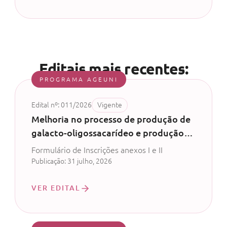
Editais mais recentes:
PROGRAMA AGEUNI
Edital nº: 011/2026
Vigente
Melhoria no processo de produção de
galacto-oligossacarídeo e produção
de probiótico com permeado de soro
Formulário de Inscrições anexos I e II
de leite - CV 52/2024
Publicação: 31 julho, 2026
VER EDITAL