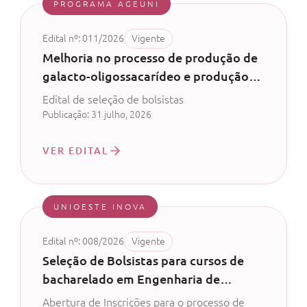
PROGRAMA AGEUNI
Edital nº: 011/2026
Vigente
Melhoria no processo de produção de
galacto-oligossacarídeo e produção
de probiótico com permeado de soro
Edital de seleção de bolsistas
de leite - CV 52/2024
Publicação: 31 julho, 2026
VER EDITAL
UNIOESTE INOVA
Edital nº: 008/2026
Vigente
Seleção de Bolsistas para cursos de
bacharelado em Engenharia de
Software, Análise e Desenvolvimento
Abertura de Inscrições para o processo de