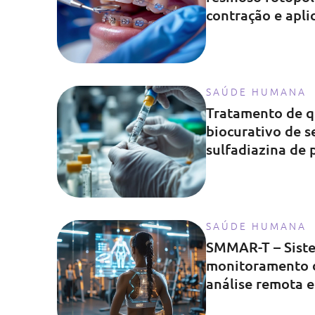
contração e apli
SAÚDE HUMANA
Tratamento de q
biocurativo de s
sulfadiazina de 
SAÚDE HUMANA
SMMAR-T – Sist
monitoramento 
análise remota 