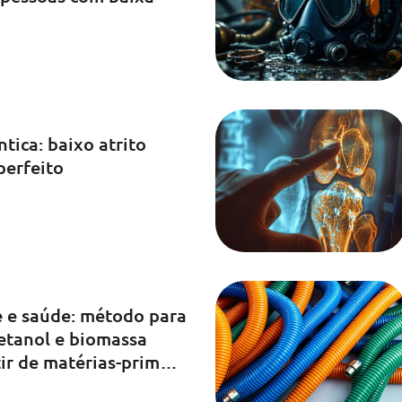
tica: baixo atrito
perfeito
e e saúde: método para
etanol e biomassa
tir de matérias-primas
romyces boulardii