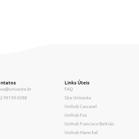
ntatos
Links Úteis
ova@unioeste.br
FAQ
5) 99139-0288
Site Unioeste
Unihub Cascavel
Unihub Foz
Unihub Francisco Beltrão
Unihub Marechal