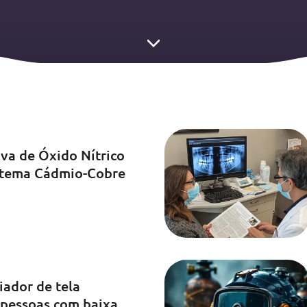
iva de Óxido Nítrico
istema Cádmio-Cobre
iador de tela
 pessoas com baixa