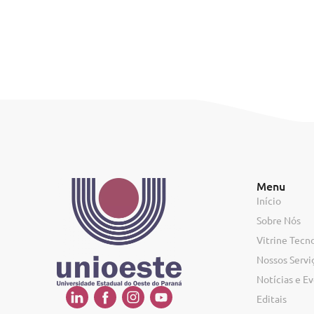
Menu
Início
Sobre Nós
Vitrine Tecn
Nossos Servi
Notícias e E
Editais