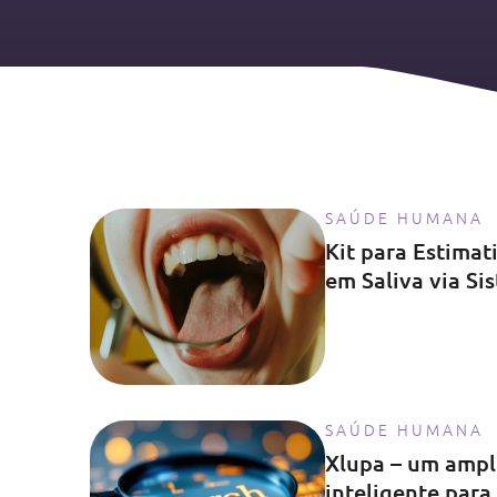
SAÚDE HUMANA
Kit para Estimat
em Saliva via S
SAÚDE HUMANA
Xlupa – um ampl
inteligente para