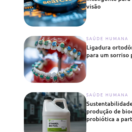
visão
SAÚDE HUMANA
Ligadura ortodôn
para um sorriso 
SAÚDE HUMANA
Sustentabilidad
produção de bio
probiótica a par
lácteas e saccha