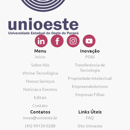
Menu
Inovação
Início
PD&I
Sobre Nós
Transferência de
Tecnologia
Vitrine Tecnológica
Propriedade Intelectual
Nossos Serviços
Empreendedorismo
Notícias e Eventos
Empresas Filhas
Editais
Contato
Contatos
Links Úteis
inova@unioeste.br
FAQ
(45) 99139-0288
Site Unioeste