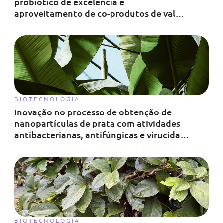
probiótico de excelência e
aproveitamento de co-produtos de valor
agregado
BIOTECNOLOGIA
Inovação no processo de obtenção de
nanopartículas de prata com atividades
antibacterianas, antifúngicas e virucidas
usando extrato aquoso de folhas de
bananeira
BIOTECNOLOGIA