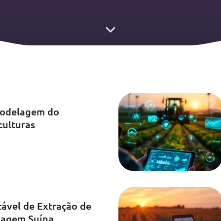
modelagem do
culturas
tável de Extração de
lagem Suína