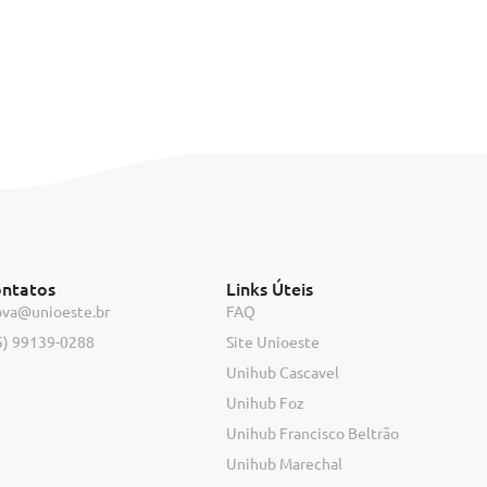
ntatos
Links Úteis
ova@unioeste.br
FAQ
5) 99139-0288
Site Unioeste
Unihub Cascavel
Unihub Foz
Unihub Francisco Beltrão
Unihub Marechal