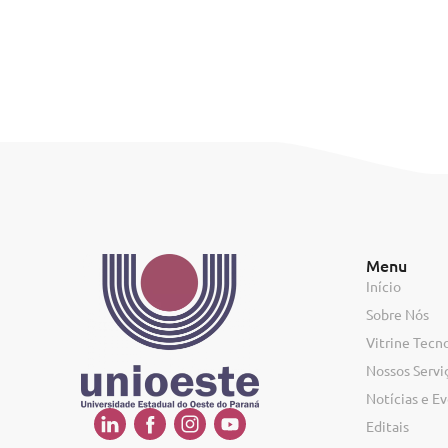
Menu
Início
Sobre Nós
Vitrine Tecn
Nossos Servi
Notícias e E
Editais