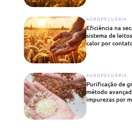
AGROPECUÁRIA
Eficiência na se
sistema de leito
calor por contat
AGROPECUÁRIA
Purificação de g
método avançado
impurezas por m
poeira