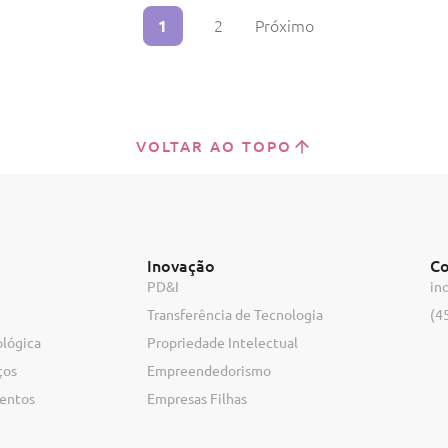
1
2
Próximo
VOLTAR AO TOPO
Inovação
Co
PD&I
in
Transferência de Tecnologia
(4
ológica
Propriedade Intelectual
ços
Empreendedorismo
ventos
Empresas Filhas