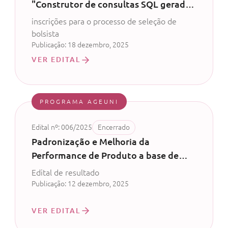
"Construtor de consultas SQL gerado
por inteligência artificial" - Ageuni -
inscrições para o processo de seleção de
CV nº 55/2024
bolsista
Publicação: 18 dezembro, 2025
VER EDITAL
PROGRAMA AGEUNI
Edital nº: 006/2025
Encerrado
Padronização e Melhoria da
Performance de Produto a base de
Bacillus subitilis - Ageuni – CV 51/2024
Edital de resultado
Publicação: 12 dezembro, 2025
VER EDITAL