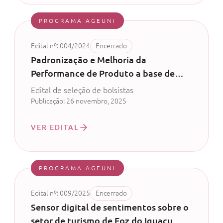
PROGRAMA AGEUNI
Edital nº: 004/2024
Encerrado
Padronização e Melhoria da
Performance de Produto a base de
Bacillus subitilis - Ageuni – CV 51/2024
Edital de seleção de bolsistas
Publicação: 26 novembro, 2025
VER EDITAL
PROGRAMA AGEUNI
Edital nº: 009/2025
Encerrado
Sensor digital de sentimentos sobre o
setor de turismo de Foz do Iguaçu