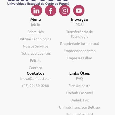
Menu
Inovação
Início
PD&I
Sobre Nós
Transferência de
Tecnologia
Vitrine Tecnológica
Propriedade Intelectual
Nossos Serviços
Empreendedorismo
Notícias e Eventos
Empresas Filhas
Editais
Contato
Contatos
Links Úteis
inova@unioeste.br
FAQ
(45) 99139-0288
Site Unioeste
Unihub Cascavel
Unihub Foz
Unihub Francisco Beltrão
Unihub Marechal